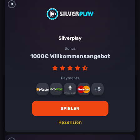
8
Silverplay
Bonus
1000€ Willkommensangebot
Payments
+5
SPIELEN
Rezension