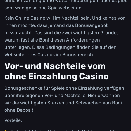
ohne Einzahlung ohne Wettanforderungen, aber es gibt
sehr wenige solche Spielwebseiten.
Kein Online Casino will im Nachteil sein. Und keines von
ihnen möchte, dass jemand das Bonusangebot
missbraucht. Das sind die zwei wichtigsten Gründe,
warum fast alle Boni diesen Anforderungen
unterliegen. Diese Bedingungen finden Sie auf der
Webseite Ihres Casinos im Bonusbereich.
Vor- und Nachteile vom
ohne Einzahlung Casino
Bonusgeschenke für Spiele ohne Einzahlung verfügen
über ihre eigenen Vor- und Nachteile. Hier erwähnen
wir die wichtigsten Stärken und Schwächen von Boni
ohne Deposit.
Vorteile: