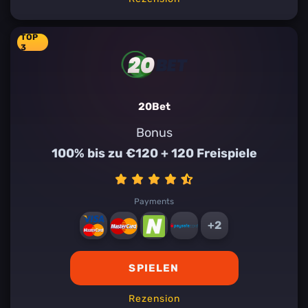
TOP
3
20Bet
Bonus
100% bis zu €120 + 120 Freispiele
Payments
+2
SPIELEN
Rezension