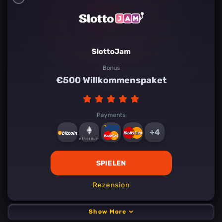
SlottoJam
Bonus
€500 Willkommenspaket
Payments
+4
SPIELEN
Rezension
Show More