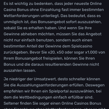
Es ist wichtig zu bedenken, dass jeder neueste Online
Casino Bonus ohne Einzahlung fast immer bestimmten
Wettanforderungen unterliegt. Das bedeutet, dass es
unmöglich ist, das Bonusangebot sofort auszuzahlen,
sobald Sie es erhalten haben. Und wenn Sie Ihre
Gewinne abheben möchten, müssen Sie das Angebot
nicht nur einfach benutzen, sondern auch einen
bestimmten Anteil der Gewinne dem Spielcasino
zurückgeben. Bevor Sie x20, x50 oder sogar x1.000 von
Ihrem Bonusangebot freispielen, können Sie Ihren
Bonus und die daraus resultierenden Gewinne nicht
auszahlen lassen.
Je niedriger der Umsatzwert, desto schneller können
Sie die Auszahlungsanforderungen erfüllen. Deswegen
empfehlen wir Ihnen ein Spielportal auszuwählen, bei
dem die Wettbedingungen einfach erfüllbar sind.
Seltener finden Sie sogar einen Online Casinos Bonus