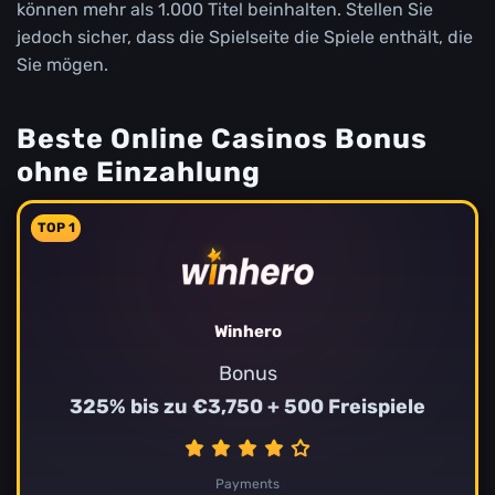
können mehr als 1.000 Titel beinhalten. Stellen Sie
jedoch sicher, dass die Spielseite die Spiele enthält, die
Sie mögen.
Beste Online Casinos Bonus
ohne Einzahlung
TOP 1
Winhero
Bonus
325% bis zu €3,750 + 500 Freispiele
Payments