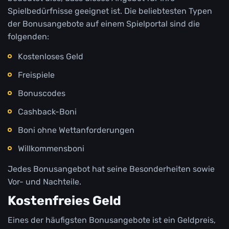
Spielbedürfnisse geeignet ist. Die beliebtesten Typen
der Bonusangebote auf einem Spielportal sind die
folgenden:
Kostenloses Geld
Freispiele
Bonuscodes
Cashback-Boni
Boni ohne Wettanforderungen
Willkommensboni
Jedes Bonusangebot hat seine Besonderheiten sowie
Vor- und Nachteile.
Kostenfreies Geld
Eines der häufigsten Bonusangebote ist ein Geldpreis,