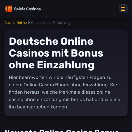
>
Casino Online
Casino ohne Einzahlung
Deutsche Online
Casinos mit Bonus
ohne Einzahlung
Hier beantworten wir die häufigsten Fragen zu
einem Online Casino Bonus ohne Einzahlung. Sie
finden heraus, welche Merkmale dieses online
casino ohne einzahlung mit bonus hat und wie Sie
ihn beanspruchen können.