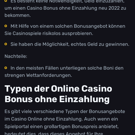
Es besteht keine Notwendigkeit, Geld einzuzahlen,
um einen Casino Bonus ohne Einzahlung neu 2022 zu
bekommen.
Mit Hilfe von einem solchen Bonusangebot können
Sie Casinospiele risikolos ausprobieren.
Sie haben die Möglichkeit, echtes Geld zu gewinnen.
Nachteile:
In den meisten Fällen unterliegen solche Boni den
strengen Wettanforderungen.
Typen der Online Casino
Bonus ohne Einzahlung
Es gibt viele verschiedene Typen der Bonusangebote
im Casino Online ohne Einzahlung. Auch wenn ein
Spielportal einen großartigen Bonuspreis anbietet,
bedeutet dies, dass dieses Angebot für Ihre