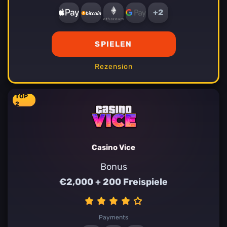
+2
SPIELEN
Rezension
TOP
2
Casino Vice
Bonus
€2,000 + 200 Freispiele
Payments