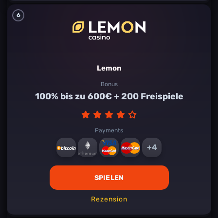
6
Lemon
Bonus
100% bis zu 600€ + 200 Freispiele
Payments
+4
SPIELEN
Rezension