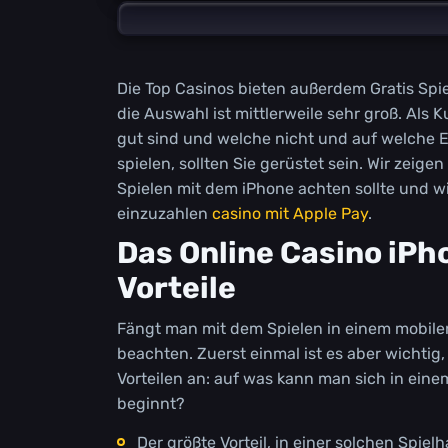
Die Top Casinos bieten außerdem Gratis Spie
die Auswahl ist mittlerweile sehr groß. Als
gut sind und welche nicht und auf welche E
spielen, sollten Sie gerüstet sein. Wir zeig
Spielen mit dem iPhone achten sollte und w
einzuzahlen
casino mit Apple Pay
.
Das Online Casino iPho
Vorteile
Fängt man mit dem Spielen in einem mobil
beachten. Zuerst einmal ist es aber wichtig,
Vorteilen an: auf was kann man sich in ein
beginnt?
Der größte Vorteil, in einer solchen Spielha