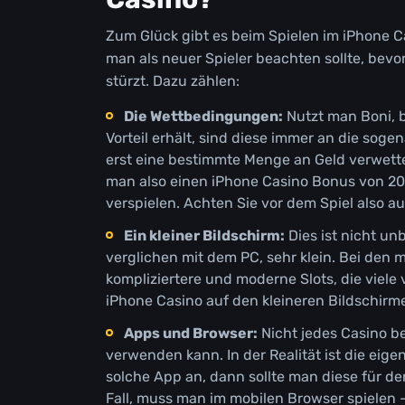
Zum Glück gibt es beim Spielen im iPhone C
man als neuer Spieler beachten sollte, bevo
stürzt. Dazu zählen:
Die Wettbedingungen:
Nutzt man Boni, b
Vorteil erhält, sind diese immer an die so
erst eine bestimmte Menge an Geld verwett
man also einen iPhone Casino Bonus von 20
verspielen. Achten Sie vor dem Spiel also a
Ein kleiner Bildschirm:
Dies ist nicht un
verglichen mit dem PC, sehr klein. Bei den 
kompliziertere und moderne Slots, die vie
iPhone Casino auf den kleineren Bildschirm
Apps und Browser:
Nicht jedes Casino b
verwenden kann. In der Realität ist die eig
solche App an, dann sollte man diese für den
Fall, muss man im mobilen Browser spielen –