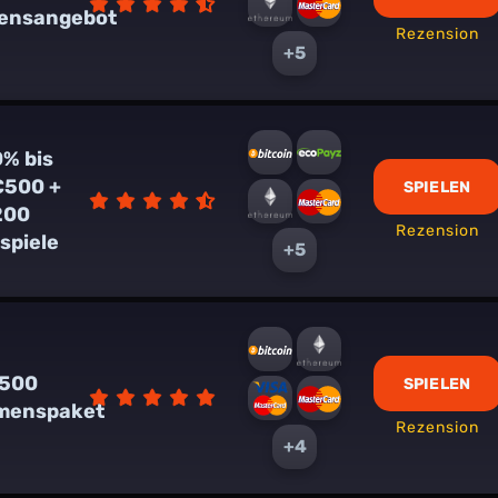
ensangebot
Rezension
+5
% bis
€500 +
SPIELEN
200
Rezension
ispiele
+5
500
SPIELEN
menspaket
Rezension
+4