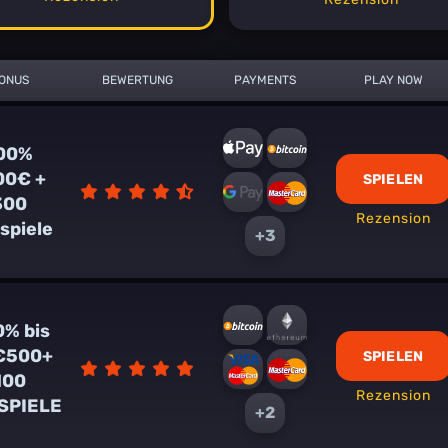
ONUS
BEWERTUNG
PAYMENTS
PLAY NOW
00%
00€ +
SPIELEN
300
Rezension
ispiele
+3
% bis
€500+
SPIELEN
100
Rezension
SPIELE
+2