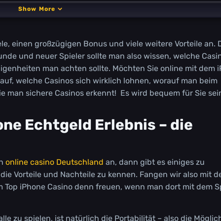
Show More
le, einen großzügigen Bonus und viele weitere Vorteile an.
 Kunde und neuer Spieler sollte man also wissen, welche Casi
igenheiten man achten sollte. Möchten Sie online mit dem 
en auf, welche Casinos sich wirklich lohnen, worauf man beim
ie man sichere Casinos erkennt! Es wird bequem für Sie sei
ne Echtgeld Erlebnis – die
en
online casino Deutschland
an, dann gibt es einiges zu
 die Vorteile und Nachteile zu kennen. Fangen wir also mit d
em Top iPhone Casino denn freuen, wenn man dort mit dem S
lle zu spielen, ist natürlich die Portabilität – also die Möglic