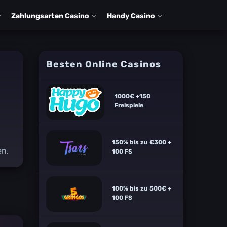
Zahlungsarten Casino
Handy Casino
Besten Online Casinos
1000€ +150
Freispiele
150% bis zu €300 +
en.
100 FS
100% bis zu 500€ +
100 FS