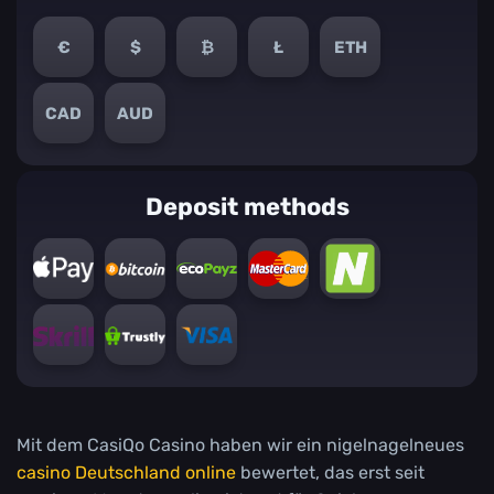
€
$
₿
Ł
ETH
CAD
AUD
Deposit methods
Mit dem CasiQo Casino haben wir ein nigelnagelneues
casino Deutschland online
bewertet, das erst seit