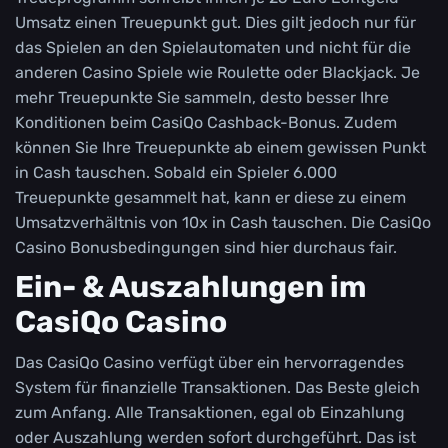
Umsatz einen Treuepunkt gut. Dies gilt jedoch nur für
das Spielen an den Spielautomaten und nicht für die
anderen Casino Spiele wie Roulette oder Blackjack. Je
mehr Treuepunkte Sie sammeln, desto besser Ihre
Konditionen beim CasiQo Cashback-Bonus. Zudem
können Sie Ihre Treuepunkte ab einem gewissen Punkt
in Cash tauschen. Sobald ein Spieler 6.000
Treuepunkte gesammelt hat, kann er diese zu einem
Umsatzverhältnis von 10x in Cash tauschen. Die CasiQo
Casino Bonusbedingungen sind hier durchaus fair.
Ein- & Auszahlungen im
CasiQo Casino
Das CasiQo Casino verfügt über ein hervorragendes
System für finanzielle Transaktionen. Das Beste gleich
zum Anfang. Alle Transaktionen, egal ob Einzahlung
oder Auszahlung werden sofort durchgeführt. Das ist