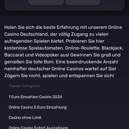
Holen Sie sich die beste Erfahrung mit unserem Online
Casino Deutschland, der völlig Zugang zu vielen
aufregenden Spielen bietet. Probieren Sie hier
kostenlose Spielautomaten, Online-Roulette, Blackjack,
Baccarat und Videopoker aus! Gewinnen Sie groß und
genießen Sie tolle Boni. Eine beeindruckende Anzahl
namhafter deutscher Online Casinos wartet auf Sie!
Zögern Sie nicht, spielen und entspannen Sie sich!
Popular Categories
1 Euro Einzahlen Casino 2024
Online Casino 5 Euro Einzahlung
Casino ohne Limit
Online Casino Sofort Auszahlung