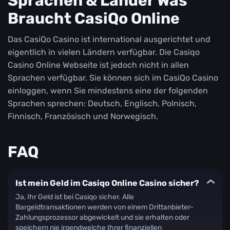
Sprachen & Länder Was
Braucht CasiQo Online
Das CasiQo Casino ist international ausgerichtet und
eigentlich in vielen Ländern verfügbar. Die Casiqo
Casino Online Webseite ist jedoch nicht in allen
Sprachen verfügbar. Sie können sich im CasiQo Casino
einloggen, wenn Sie mindestens eine der folgenden
Sprachen sprechen: Deutsch, Englisch, Polnisch,
Finnisch, Französisch und Norwegisch.
FAQ
Ist mein Geld im Casiqo Online Casino sicher?
Ja, Ihr Geld ist bei Casiqo sicher. Alle
Bargeldtransaktionen werden von einem Drittanbieter-
Zahlungsprozessor abgewickelt und sie erhalten oder
speichern nie irgendwelche Ihrer finanziellen