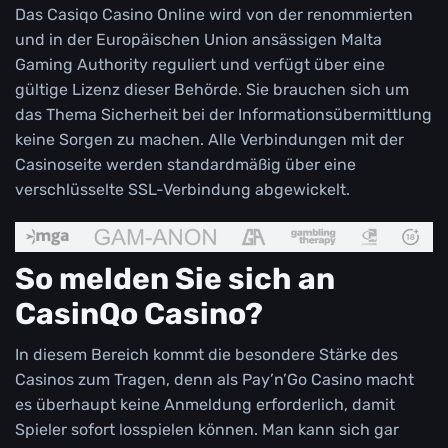
Das Casiqo Casino Online wird von der renommierten
und in der Europäischen Union ansässigen Malta
Gaming Authority reguliert und verfügt über eine
gültige Lizenz dieser Behörde. Sie brauchen sich um
das Thema Sicherheit bei der Informationsübermittlung
keine Sorgen zu machen. Alle Verbindungen mit der
Casinoseite werden standardmäßig über eine
verschlüsselte SSL-Verbindung abgewickelt.
So melden Sie sich an
CasinQo Casino?
In diesem Bereich kommt die besondere Stärke des
Casinos zum Tragen, denn als Pay’n’Go Casino macht
es überhaupt keine Anmeldung erforderlich, damit
Spieler sofort losspielen können. Man kann sich gar