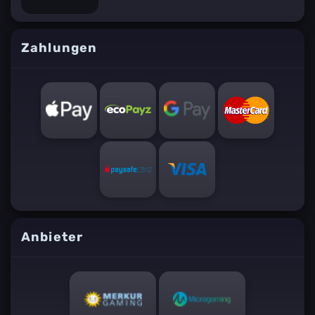
Zahlungen
Anbieter