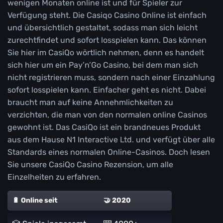
wenigen Monaten online ist und für Spieler zur
Verfügung steht. Die Casiqo Casino Online ist einfach
und übersichtlich gestaltet, sodass man sich leicht
zurechtfindet und sofort losspielen kann. Das können
Sie hier im CasiQo wörtlich nehmen, denn es handelt
sich hier um ein Pay’n’Go Casino, bei dem man sich
nicht registrieren muss, sondern nach einer Einzahlung
sofort losspielen kann. Einfacher geht es nicht. Dabei
braucht man auf keine Annehmlichkeiten zu
verzichten, die man von den normalen online Casinos
gewohnt ist. Das CasiQo ist ein brandneues Produkt
aus dem Hause N1 Interactive Ltd. und verfügt über alle
Standards eines normalen Online-Casinos. Doch lesen
Sie unsere CasiQo Casino Rezension, um alle
Einzelheiten zu erfahren.
🔋 Online seit
🤝 2020