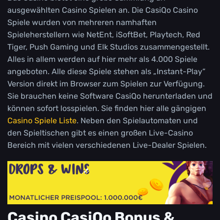
ausgewählten Casino Spielen an. Die CasiQo Casino
Spiele wurden von mehreren namhaften
Spieleherstellern wie NetEnt, iSoftBet, Playtech, Red
Tiger, Push Gaming und Elk Studios zusammengestellt.
Alles in allem werden auf hier mehr als 4.000 Spiele
angeboten. Alle diese Spiele stehen als „Instant-Play“
Version direkt im Browser zum Spielen zur Verfügung.
Sie brauchen keine Software CasiQo herunterladen und
können sofort losspielen. Sie finden hier alle gängigen
Casino Spiele Liste
. Neben den Spielautomaten und
den Spieltischen gibt es einen großen Live-Casino
Bereich mit vielen verschiedenen Live-Dealer Spielen.
Casino CasiQo Bonus &