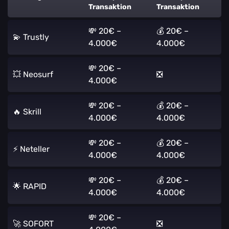
Transaktion
Transaktion
💸 20€ –
💰 20€ –
💫 Trustly
4.000€
4.000€
💸 20€ –
💥 Neosurf
❎
4.000€
💸 20€ –
💰 20€ –
🔥 Skrill
4.000€
4.000€
💸 20€ –
💰 20€ –
⚡ Neteller
4.000€
4.000€
💸 20€ –
💰 20€ –
🌟 RAPID
4.000€
4.000€
💸 20€ –
🚀 SOFORT
❎