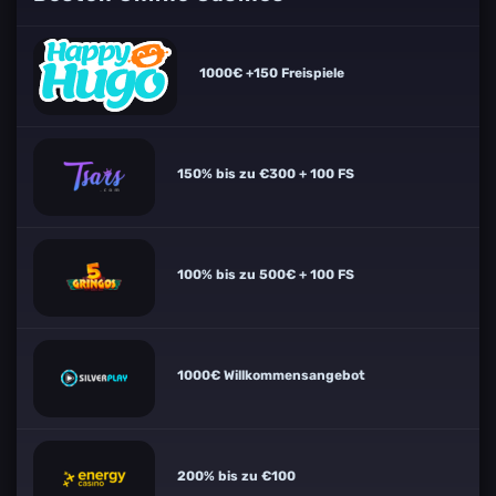
1000€ +150 Freispiele
150% bis zu €300 + 100 FS
100% bis zu 500€ + 100 FS
1000€ Willkommensangebot
200% bis zu €100