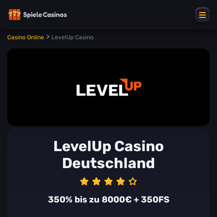
>
Casino Online
LevelUp Casino
LevelUp Casino
Deutschland
350% bis zu 8000€ + 350FS