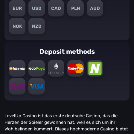
EUR
USD
CAD
PLN
AUD
NOK
NZD
Deposit methods
LevelUp Casino ist das erste deutsche Casino, das die
Herzen der Spieler gewonnen hat, weil es sich um ihr
Wohlbefinden kümmert. Dieses hochmoderne Casino bietet