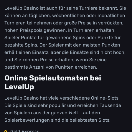
LevelUp Casino ist auch für seine Turniere bekannt. Sie
können an täglichen, wöchentlichen oder monatlichen
Turnieren teilnehmen oder große Preise in verrückten,
hohen Preispools gewinnen. In Turnieren erhalten
Spieler Punkte für gewonnene Spins oder Punkte für
bezahlte Spins. Der Spieler mit den meisten Punkten
erhält einen Einsatz, aber die Einsätze sind nicht hoch,
und Sie können Preise erhalten, wenn Sie eine
bestimmte Anzahl von Punkten erreichen.
Online Spielautomaten bei
LevelUp
LevelUp Casino hat viele verschiedene Online-Slots.
Die Spiele sind sehr populär und erreichen Tausende
von Spielern aus der ganzen Welt. Laut den
Spielerbewertungen sind die beliebtesten Slots:
Gold Express