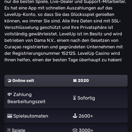
nur die besten Spiele, Live-Dealer und Support-Mitarbeiter.
Es hat eine App mit schnellen Auszahlungen auf das
LevelUp-Konto, so dass Sie das Glücksspiel genießen
können, wo immer Sie sind. Alle Ihre Daten sind mit SSL-
Verschlüsselung geschützt und Ihre Privatsphäre ist
vollständig gewährleistet. LevelUp ist im Besitz und wird
betrieben von Dama N.V., einem nach den Gesetzen von
Curaçao registrierten und gegründeten Unternehmen mit
der Registrierungsnummer 152125. LevelUp Casino wird
Ihnen helfen, einen der besten Tage überhaupt zu haben!
🤝 Online seit
📅 2020
💸 Zahlung
⏳ Sofortig
Bearbeitungszeit
🎰 Spielautomaten
🕹️ 2600+
🃏 Spiele
🎲 3000+