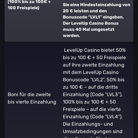
(100% bis zu 100€ +
Sie eine Mindesteinzahlung von
100 Freispiele)
20 € leisten und den
Bonuscode “LVL1” eingeben.
Der LevelUp Casino Bonus
muss 40 Mal umgesetzt
werden.
LevelUp Casino bietet 50%
bis zu 100 € + 50 Freispiele
auf Ihre zweite Einzahlung
mit dem LevelUp Casino
Bonuscode “LVL2”, 50% bis
zu 100 € – auf die dritte
Boni für die zweite
Einzahlung (Code “LVL3”),
bis vierte Einzahlung
100% bis zu 100 € + 50
Freispiele – auf die vierte
Einzahlung (Code “LVL4”).
Die Einzahlungs- und
Umsatzbedingungen sind