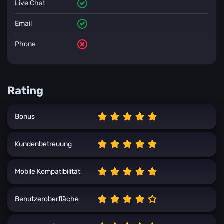
Live Chat
Email
Phone
Rating
Bonus
Kundenbetreuung
Mobile Kompatibilität
Benutzeroberfläche