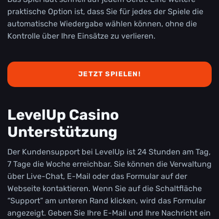
praktische Option ist, dass Sie für jedes der Spiele die
automatische Wiedergabe wählen können, ohne die
Kontrolle über Ihre Einsätze zu verlieren.
JETZT SPIELEN!
LevelUp Casino
Unterstützung
Der Kundensupport bei LevelUp ist 24 Stunden am Tag,
7 Tage die Woche erreichbar. Sie können die Verwaltung
über Live-Chat, E-Mail oder das Formular auf der
Webseite kontaktieren. Wenn Sie auf die Schaltfläche
“Support” am unteren Rand klicken, wird das Formular
angezeigt. Geben Sie Ihre E-Mail und Ihre Nachricht ein