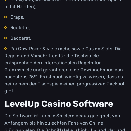
mit 4 Händen),
Craps,
Roulette,
Baccarat,
Pai Gow Poker & viele mehr, sowie Casino Slots. Die
Regeln und Vorschriften für die Tischspiele
entsprechen den internationalen Regeln für
Glücksspiele und garantieren eine Gewinnchance von
höchstens 75%. Es ist auch wichtig zu wissen, dass es
bei keinem der Tischspiele einen progressiven Jackpot
gibt.
LevelUp Casino Software
Die Software ist für alle Spielerniveaus geeignet, von
Anfängern bis hin zu echten Fans von Online-
Glücksspielen. Die Schnittstelle ist intuitiv und klar und