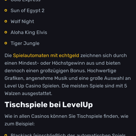
Sun of Egypt 2
Wolf Night
Aloha King Elvis
Tiger Jungle
Die
Spielautomaten mit echtgeld
zeichnen sich durch
einen Mindest- oder Höchstgewinn aus und bieten
dennoch einen großzügigen Bonus. Hochwertige
Grafiken, angenehme Musik und eine große Auswahl an
Level Up Casino Spielen. Die meisten Spiele sind mit 5
Walzen ausgestattet.
Tischspiele bei LevelUp
Wie in allen Casinos können Sie Tischspiele finden, wie
zum Beispiel:
Blackjack (einschließlich des automatischen Spiels