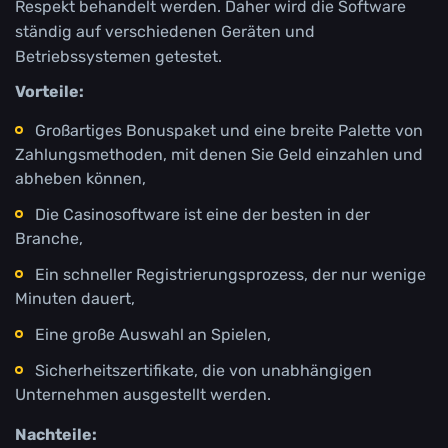
Respekt behandelt werden. Daher wird die Software
ständig auf verschiedenen Geräten und
Betriebssystemen getestet.
Vorteile:
Großartiges Bonuspaket und eine breite Palette von
Zahlungsmethoden, mit denen Sie Geld einzahlen und
abheben können,
Die Casinosoftware ist eine der besten in der
Branche,
Ein schneller Registrierungsprozess, der nur wenige
Minuten dauert,
Eine große Auswahl an Spielen,
Sicherheitszertifikate, die von unabhängigen
Unternehmen ausgestellt werden.
Nachteile: