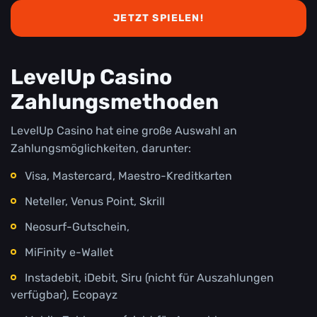
JETZT SPIELEN!
LevelUp Casino
Zahlungsmethoden
LevelUp Casino hat eine große Auswahl an
Zahlungsmöglichkeiten, darunter:
Visa, Mastercard, Maestro-Kreditkarten
Neteller, Venus Point, Skrill
Neosurf-Gutschein,
MiFinity e-Wallet
Instadebit, iDebit, Siru (nicht für Auszahlungen
verfügbar), Ecopayz