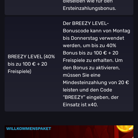
dieselben wie für den
Ersteinzahlungsbonus.
Der BREEZY LEVEL-
Bonuscode kann von Montag
bis Donnerstag verwendet
werden, um bis zu 40%
Bonus bis zu 100 € + 20
BREEZY LEVEL (40%
Freispiele zu erhalten. Um
bis zu 100 € + 20
den Bonus zu aktivieren,
Freispiele)
müssen Sie eine
Mindesteinzahlung von 20 €
leisten und den Code
“BREEZY” eingeben, der
Einsatz ist x40.