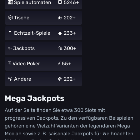
🎰 Spielautomaten
💥 5246+
🎲 Tische
💫 202+
🤵 Echtzeit-Spiele
🔥 233+
✨ Jackpots
🚀 300+
🃏 Video Poker
⚡ 55+
🎯 Andere
🍀 232+
Mega Jackpots
Auf der Seite finden Sie etwa 300 Slots mit
progressiven Jackpots. Zu den verfügbaren Beispielen
gehören eine Vielzahl Varianten der legendären Mega
Moolah sowie z. B. saisonale Jackpots für Weihnachten