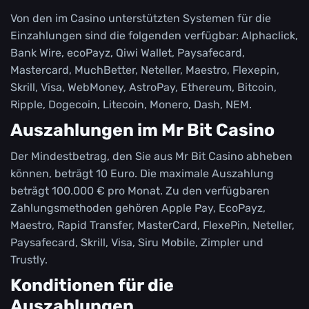
Von den im Casino unterstützten Systemen für die
Einzahlungen sind die folgenden verfügbar: Alphaclick,
Bank Wire, ecoPayz, Qiwi Wallet, Paysafecard,
Mastercard, MuchBetter, Neteller, Maestro, Flexepin,
Skrill, Visa, WebMoney, AstroPay, Ethereum, Bitcoin,
Ripple, Dogecoin, Litecoin, Monero, Dash, NEM.
Auszahlungen im Mr Bit Casino
Der Mindestbetrag, den Sie aus Mr Bit Casino abheben
können, beträgt 10 Euro. Die maximale Auszahlung
beträgt 100.000 € pro Monat. Zu den verfügbaren
Zahlungsmethoden gehören Apple Pay, EcoPayz,
Maestro, Rapid Transfer, MasterCard, FlexePin, Neteller,
Paysafecard, Skrill, Visa, Siru Mobile, Zimpler und
Trustly.
Konditionen für die
Auszahlungen