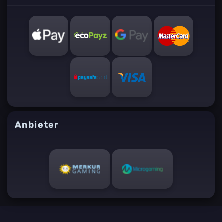
Anbieter