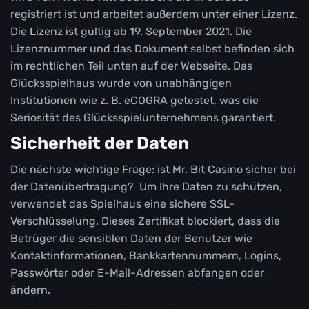
registriert ist und arbeitet außerdem unter einer Lizenz.
Die Lizenz ist gültig ab 19. September 2021. Die
Lizenznummer und das Dokument selbst befinden sich
im rechtlichen Teil unten auf der Webseite. Das
Glücksspielhaus wurde von unabhängigen
Institutionen wie z. B. eCOGRA getestet, was die
Seriosität des Glücksspielunternehmens garantiert.
Sicherheit der Daten
Die nächste wichtige Frage: ist Mr. Bit Casino sicher bei
der Datenübertragung? Um Ihre Daten zu schützen,
verwendet das Spielhaus eine sichere SSL-
Verschlüsselung. Dieses Zertifikat blockiert, dass die
Betrüger die sensiblen Daten der Benutzer wie
Kontaktinformationen, Bankkartennummern, Logins,
Passwörter oder E-Mail-Adressen abfangen oder
ändern.