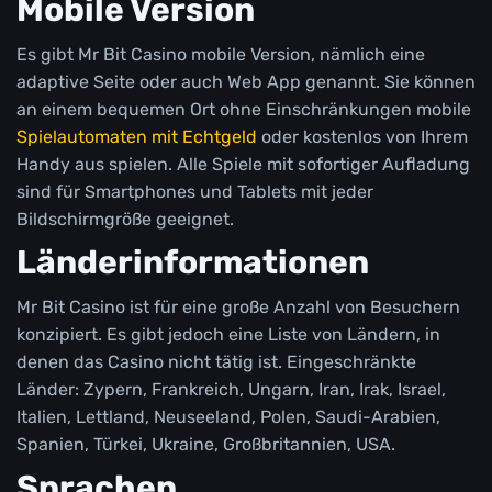
Mobile Version
Es gibt Mr Bit Casino mobile Version, nämlich eine
adaptive Seite oder auch Web App genannt. Sie können
an einem bequemen Ort ohne Einschränkungen mobile
Spielautomaten mit Echtgeld
oder kostenlos von Ihrem
Handy aus spielen. Alle Spiele mit sofortiger Aufladung
sind für Smartphones und Tablets mit jeder
Bildschirmgröße geeignet.
Länderinformationen
Mr Bit Casino ist für eine große Anzahl von Besuchern
konzipiert. Es gibt jedoch eine Liste von Ländern, in
denen das Casino nicht tätig ist. Eingeschränkte
Länder: Zypern, Frankreich, Ungarn, Iran, Irak, Israel,
Italien, Lettland, Neuseeland, Polen, Saudi-Arabien,
Spanien, Türkei, Ukraine, Großbritannien, USA.
Sprachen