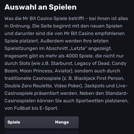
Auswahl an Spielen
Was die Mr Bit Casino Spiele betrifft – bei ihnen ist alles
in Ordnung. Die Seite beginnt mit den neuen Spielen
und darunter sind die von Mr Bit Casino empfohlenen
Spiele platziert. Außerdem werden Ihre letzten
Spielsitzungen im Abschnitt „Letzte“ angezeigt.
Insgesamt gibt es mehr als 4000 Spiele, die nicht nur
durch Slots (wie z.B. Starburst, Legacy of Dead, Candy
Boom, Moon Princess, Aviator), sondern auch durch
traditionelle Casinospiele (z. B. Blackjack First Person,
Double Zero Roulette, Video Poker), Jackpots und Live-
Casinospiele präsentiert werden. Neben den Standard-
Casinospielen können Sie auch Sportwetten platzieren,
von Fußball bis E-Sport.
Spiele
Menge