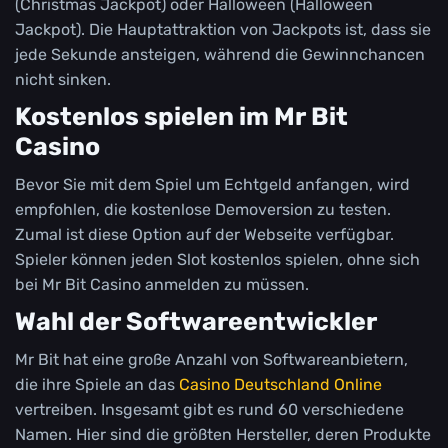
(Christmas Jackpot) oder Halloween (Halloween
Jackpot). Die Hauptattraktion von Jackpots ist, dass sie
jede Sekunde ansteigen, während die Gewinnchancen
nicht sinken.
Kostenlos spielen im Mr Bit
Casino
Bevor Sie mit dem Spiel um Echtgeld anfangen, wird
empfohlen, die kostenlose Demoversion zu testen.
Zumal ist diese Option auf der Webseite verfügbar.
Spieler können jeden Slot kostenlos spielen, ohne sich
bei Mr Bit Casino anmelden zu müssen.
Wahl der Softwareentwickler
Mr Bit hat eine große Anzahl von Softwareanbietern,
die ihre Spiele an das
Casino Deutschland Online
vertreiben. Insgesamt gibt es rund 60 verschiedene
Namen. Hier sind die größten Hersteller, deren Produkte